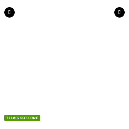
wiener-
tee.at
Menu
Search
TEEVERKOSTUNG