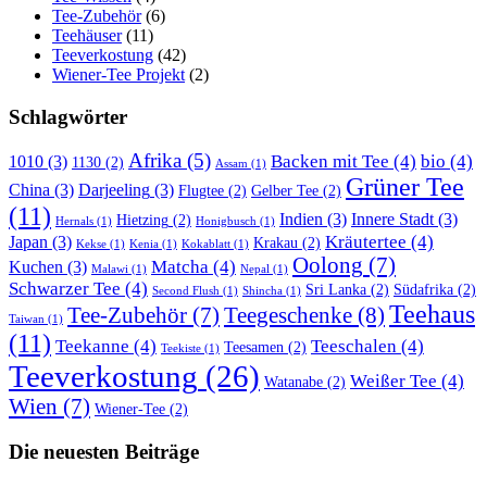
Tee-Zubehör
(6)
Teehäuser
(11)
Teeverkostung
(42)
Wiener-Tee Projekt
(2)
Schlagwörter
Afrika
(5)
Backen mit Tee
(4)
bio
(4)
1010
(3)
1130
(2)
Assam
(1)
Grüner Tee
China
(3)
Darjeeling
(3)
Flugtee
(2)
Gelber Tee
(2)
(11)
Indien
(3)
Innere Stadt
(3)
Hietzing
(2)
Hernals
(1)
Honigbusch
(1)
Kräutertee
(4)
Japan
(3)
Krakau
(2)
Kekse
(1)
Kenia
(1)
Kokablatt
(1)
Oolong
(7)
Matcha
(4)
Kuchen
(3)
Malawi
(1)
Nepal
(1)
Schwarzer Tee
(4)
Sri Lanka
(2)
Südafrika
(2)
Second Flush
(1)
Shincha
(1)
Teehaus
Teegeschenke
(8)
Tee-Zubehör
(7)
Taiwan
(1)
(11)
Teekanne
(4)
Teeschalen
(4)
Teesamen
(2)
Teekiste
(1)
Teeverkostung
(26)
Weißer Tee
(4)
Watanabe
(2)
Wien
(7)
Wiener-Tee
(2)
Die neuesten Beiträge