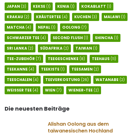
JAPAN
(3)
KEKSE
(1)
KENIA
(1)
KOKABLATT
(1)
KRAKAU
(2)
KRÄUTERTEE
(4)
KUCHEN
(3)
MALAWI
(1)
MATCHA
(4)
NEPAL
(1)
OOLONG
(7)
SCHWARZER TEE
(4)
SECOND FLUSH
(1)
SHINCHA
(1)
SRI LANKA
(2)
SÜDAFRIKA
(2)
TAIWAN
(1)
TEE-ZUBEHÖR
(7)
TEEGESCHENKE
(8)
TEEHAUS
(11)
TEEKANNE
(4)
TEEKISTE
(1)
TEESAMEN
(2)
TEESCHALEN
(4)
TEEVERKOSTUNG
(26)
WATANABE
(2)
WEISSER TEE
(4)
WIEN
(7)
WIENER-TEE
(2)
Die neuesten Beiträge
Alishan Oolong aus dem
taiwanesischen Hochland