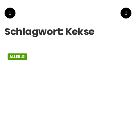
wiener-
tee.at
Menu
Search
Schlagwort:
Kekse
ALLERLEI