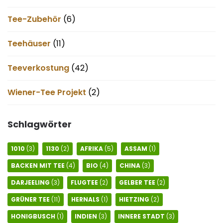
Tee-Zubehör
(6)
Teehäuser
(11)
Teeverkostung
(42)
Wiener-Tee Projekt
(2)
Schlagwörter
1010
(3)
1130
(2)
AFRIKA
(5)
ASSAM
(1)
BACKEN MIT TEE
(4)
BIO
(4)
CHINA
(3)
DARJEELING
(3)
FLUGTEE
(2)
GELBER TEE
(2)
GRÜNER TEE
(11)
HERNALS
(1)
HIETZING
(2)
HONIGBUSCH
(1)
INDIEN
(3)
INNERE STADT
(3)