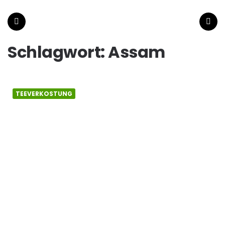
wiener-
tee.at
Menu
Search
Schlagwort:
Assam
TEEVERKOSTUNG