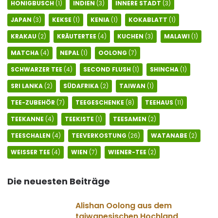
HONIGBUSCH
(1)
INDIEN
(3)
INNERE STADT
(3)
JAPAN
(3)
KEKSE
(1)
KENIA
(1)
KOKABLATT
(1)
KRAKAU
(2)
KRÄUTERTEE
(4)
KUCHEN
(3)
MALAWI
(1)
MATCHA
(4)
NEPAL
(1)
OOLONG
(7)
SCHWARZER TEE
(4)
SECOND FLUSH
(1)
SHINCHA
(1)
SRI LANKA
(2)
SÜDAFRIKA
(2)
TAIWAN
(1)
TEE-ZUBEHÖR
(7)
TEEGESCHENKE
(8)
TEEHAUS
(11)
TEEKANNE
(4)
TEEKISTE
(1)
TEESAMEN
(2)
TEESCHALEN
(4)
TEEVERKOSTUNG
(26)
WATANABE
(2)
WEISSER TEE
(4)
WIEN
(7)
WIENER-TEE
(2)
Die neuesten Beiträge
Alishan Oolong aus dem
taiwanesischen Hochland