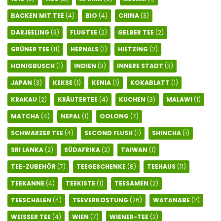
BACKEN MIT TEE
(4)
BIO
(4)
CHINA
(3)
DARJEELING
(3)
FLUGTEE
(2)
GELBER TEE
(2)
GRÜNER TEE
(11)
HERNALS
(1)
HIETZING
(2)
HONIGBUSCH
(1)
INDIEN
(3)
INNERE STADT
(3)
JAPAN
(3)
KEKSE
(1)
KENIA
(1)
KOKABLATT
(1)
KRAKAU
(2)
KRÄUTERTEE
(4)
KUCHEN
(3)
MALAWI
(1)
MATCHA
(4)
NEPAL
(1)
OOLONG
(7)
SCHWARZER TEE
(4)
SECOND FLUSH
(1)
SHINCHA
(1)
SRI LANKA
(2)
SÜDAFRIKA
(2)
TAIWAN
(1)
TEE-ZUBEHÖR
(7)
TEEGESCHENKE
(8)
TEEHAUS
(11)
TEEKANNE
(4)
TEEKISTE
(1)
TEESAMEN
(2)
TEESCHALEN
(4)
TEEVERKOSTUNG
(26)
WATANABE
(2)
WEISSER TEE
(4)
WIEN
(7)
WIENER-TEE
(2)