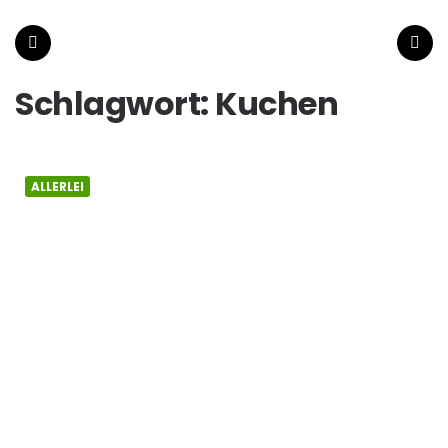
wiener-
tee.at
Menu
Search
Schlagwort:
Kuchen
ALLERLEI