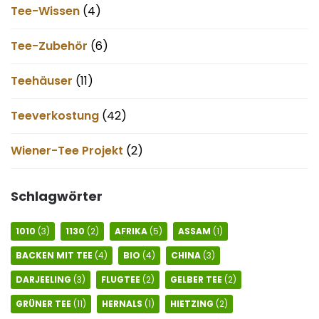
Tee-Wissen
(4)
Tee-Zubehör
(6)
Teehäuser
(11)
Teeverkostung
(42)
Wiener-Tee Projekt
(2)
Schlagwörter
1010
(3)
1130
(2)
AFRIKA
(5)
ASSAM
(1)
BACKEN MIT TEE
(4)
BIO
(4)
CHINA
(3)
DARJEELING
(3)
FLUGTEE
(2)
GELBER TEE
(2)
GRÜNER TEE
(11)
HERNALS
(1)
HIETZING
(2)