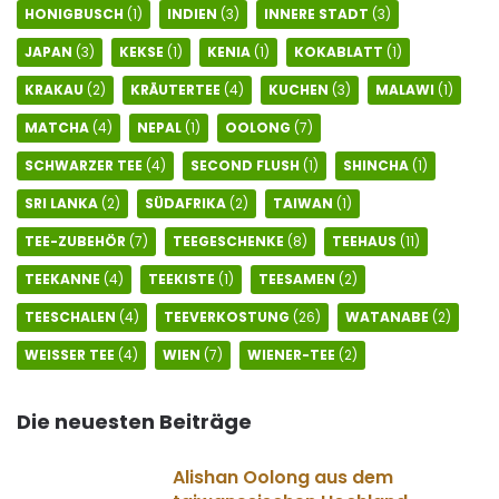
HONIGBUSCH
(1)
INDIEN
(3)
INNERE STADT
(3)
JAPAN
(3)
KEKSE
(1)
KENIA
(1)
KOKABLATT
(1)
KRAKAU
(2)
KRÄUTERTEE
(4)
KUCHEN
(3)
MALAWI
(1)
MATCHA
(4)
NEPAL
(1)
OOLONG
(7)
SCHWARZER TEE
(4)
SECOND FLUSH
(1)
SHINCHA
(1)
SRI LANKA
(2)
SÜDAFRIKA
(2)
TAIWAN
(1)
TEE-ZUBEHÖR
(7)
TEEGESCHENKE
(8)
TEEHAUS
(11)
TEEKANNE
(4)
TEEKISTE
(1)
TEESAMEN
(2)
TEESCHALEN
(4)
TEEVERKOSTUNG
(26)
WATANABE
(2)
WEISSER TEE
(4)
WIEN
(7)
WIENER-TEE
(2)
Die neuesten Beiträge
Alishan Oolong aus dem