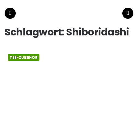
wiener-
tee.at
Menu
Search
Schlagwort:
Shiboridashi
TEE-ZUBEHÖR